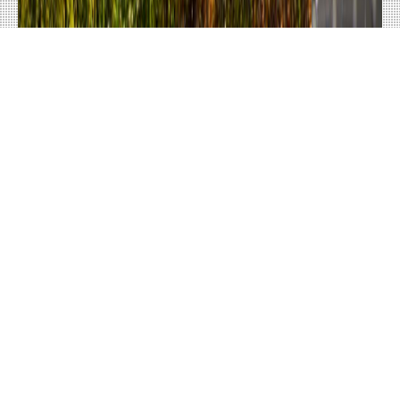
Enquête Observatoire wallon des loyers 2026
en partenariat avec IRB FIELD SERVICES
INSCRIVEZ-VOUS
À NOTRE NEWSLETTER